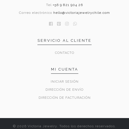
Tel
+56 9 821 904 26
Correo electrónico
hello@victoriajewelrychile.com
SERVICIO AL CLIENTE
CONTACTO
MI CUENTA
INICIAR SESIÓN
DIRECCIÓN DE ENVÍO
DIRECCIÓN DE FACTURACIÓN
© 2026 Victoria Jewelry. Todos los derechos reservados.